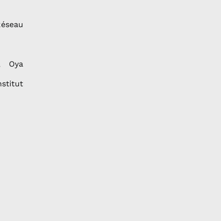
 Réseau
, Oya
stitut