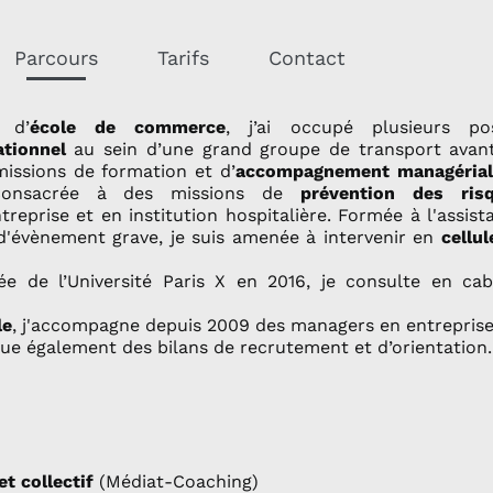
Parcours
Tarifs
Contact
 d’
école de commerce
, j’ai occupé plusieurs po
ationnel
au sein d’une grand groupe de transport avan
missions de formation et d’
accompagnement managérial
consacrée à des missions de
prévention des ris
reprise et en institution hospitalière. Formée à l'assist
d'évènement grave, je suis amenée à intervenir en
cellul
ée de l’Université Paris X en 2016, je consulte en cab
le
, j'accompagne depuis 2009 des managers en entreprise
ique également des bilans de recrutement et d’orientation.
et collectif
(Médiat-Coaching)