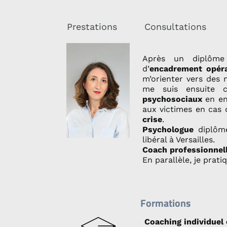
Prestations
Consultations
Après un diplôme
d’
encadrement opér
m’orienter vers des 
me suis ensuite 
psychosociaux
en ent
aux victimes en cas 
crise
.
Psychologue
diplôm
libéral à Versailles.
Coach professionnel
En parallèle, je prat
Formations
Coaching individuel 