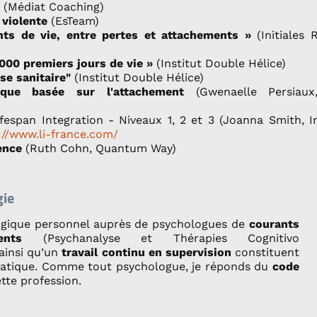
(Médiat Coaching)
violente
(EsTeam)
nts de vie, entre pertes et attachements »
(Initiales
1000 premiers jours de vie »
(Institut Double Hélice)
se sanitaire"
(Institut Double Hélice)
tique basée sur l'attachement
(Gwenaelle Persiaux
fespan Integration - Niveaux 1, 2 et 3 (Joanna Smith, In
://www.li-france.com/
ence
(Ruth Cohn, Quantum Way)
gie
ogique personnel auprès de psychologues de
courants
ents
(Psychanalyse et Thérapies Cognitivo
ainsi qu’un
travail continu en supervision
constituent
ratique. Comme tout psychologue, je réponds du
code
tte profession.