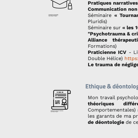
Pratiques narratives
Communication non 
Séminaire
« Tourna
Pluridis)
Séminaire sur
« les 
"Psychotrauma & cri
Alliance thérapeu
Formations)
Praticienne ICV
- Li
Double Hélice)
https
Le trauma de néglig
Ethique & déontolo
Mon travail psychol
théoriques différ
Comportementales) 
les garants de ma p
de déontologie
de ce