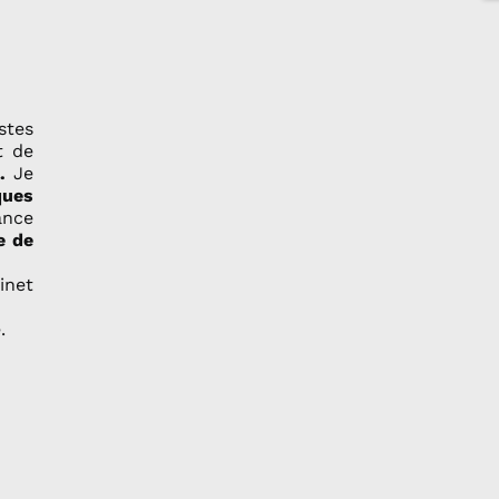
stes
t de
.
Je
ques
ance
e de
inet
.